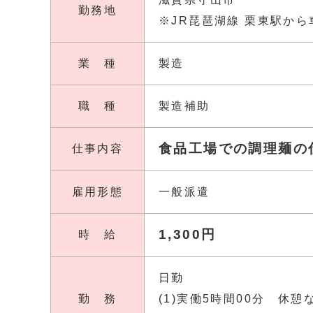
勤務地
※JR琵琶湖線 栗東駅から
業 種
製造
職 種
製造補助
食品工場での調理麺の
仕事内容
雇用形態
一般派遣
1,300円
時 給
日勤
勤 務
(1)実働5時間00分 休憩