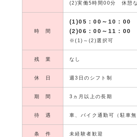
(2)実働5時間00分 休憩
(1)05：00～10：00
(2)06：00～11：00
時 間
※(1)～(2)選択可
残 業
なし
休 日
週3日のシフト制
期 間
3ヵ月以上の長期
待 遇
車、バイク通勤可（駐車無
条 件
未経験者歓迎