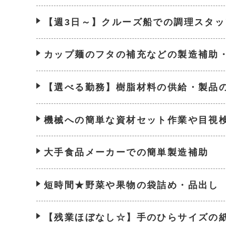
【週3日～】クルーズ船での調理スタッ
カップ麺のフタの補充などの製造補助
【選べる勤務】樹脂材料の供給・製品
機械への簡単な資材セット作業や目視
大手食品メーカーでの簡単製造補助
短時間★野菜や果物の袋詰め・品出し
【残業ほぼなし☆】手のひらサイズの