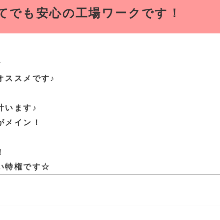
てでも安心の工場ワークです！
☆
オススメです♪
叶います♪
がメイン！
！
い特権です☆