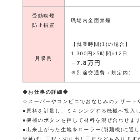
受動喫煙
職場内全面禁煙
防止措置
【就業時間(1)の場合】
1,300円×5時間×12日
月収例
7.8万円
＝
※別途交通費（規定内）
◆お仕事の詳細◆
☆スーパーやコンビニでおなじみのデザート
●原料を計量し、ミキシングする機械へ投入
●機械のボタンを押して材料を混ぜ合わせま
●出来上がった生地をローラー(製麺機)に通
※延ばし工程・切り出し工程などもあります