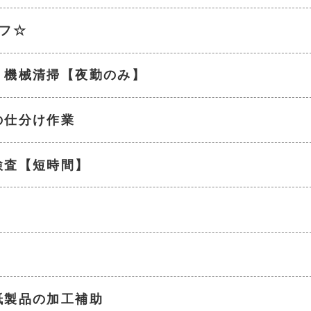
フ☆
・機械清掃【夜勤のみ】
の仕分け作業
検査【短時間】
紙製品の加工補助