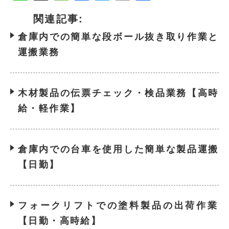
有
関連記事:
倉庫内での簡単な段ボール抜き取り作業と
運搬業務
木材製品の伝票チェック・検品業務【高時
給・軽作業】
倉庫内での台車を使用した簡単な製品運搬
【日勤】
フォークリフトでの塗料製品の出荷作業
【日勤・高時給】