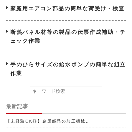
家庭用エアコン部品の簡単な荷受け・検査
断熱パネル材等の製品の伝票作成補助・チ
ェック作業
手のひらサイズの給水ポンプの簡単な組立
作業
最新記事
【未経験OK◎】金属部品の加工機械…