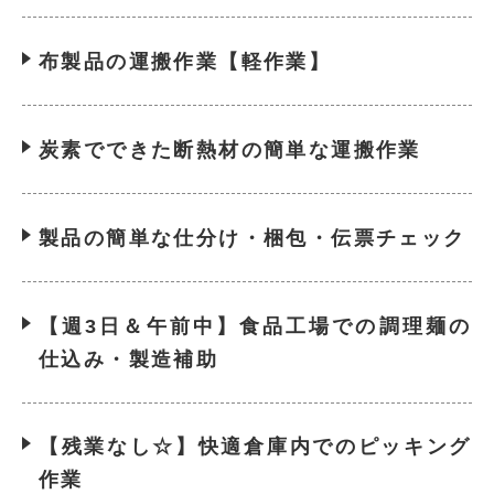
布製品の運搬作業【軽作業】
炭素でできた断熱材の簡単な運搬作業
製品の簡単な仕分け・梱包・伝票チェック
【週3日＆午前中】食品工場での調理麺の
仕込み・製造補助
【残業なし☆】快適倉庫内でのピッキング
作業