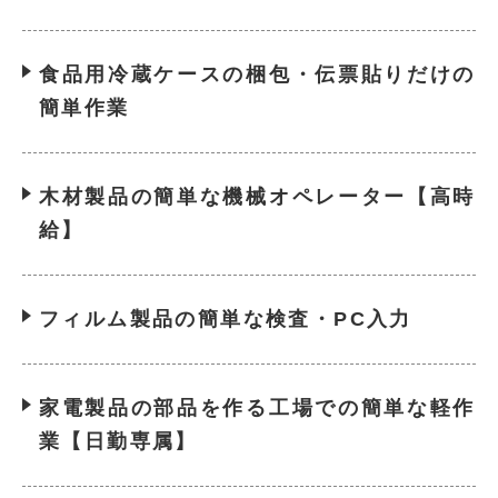
食品用冷蔵ケースの梱包・伝票貼りだけの
簡単作業
木材製品の簡単な機械オペレーター【高時
給】
フィルム製品の簡単な検査・PC入力
家電製品の部品を作る工場での簡単な軽作
業【日勤専属】