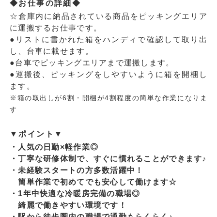
◆お仕事の詳細◆
☆倉庫内に納品されている商品をピッキングエリア
に運搬するお仕事です。
●リストに書かれた箱をハンディで確認して取り出
し、台車に載せます。
●台車でピッキングエリアまで運搬します。
●運搬後、ピッキングをしやすいように箱を開梱し
ます。
※箱の取出しが6割・開梱が4割程度の簡単な作業になりま
す
▼ポイント▼
・人気の日勤×軽作業◎
・丁寧な研修体制で、すぐに慣れることができます♪
・未経験スタートの方多数活躍中！
簡単作業で初めてでも安心して働けます☆
・1年中快適な冷暖房完備の職場◎
綺麗で働きやすい環境です！
・駅から徒歩圏内の職場で通勤もらくらく♪