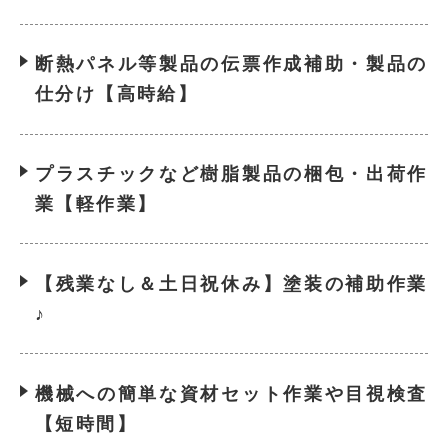
断熱パネル等製品の伝票作成補助・製品の
仕分け【高時給】
プラスチックなど樹脂製品の梱包・出荷作
業【軽作業】
【残業なし＆土日祝休み】塗装の補助作業
♪
機械への簡単な資材セット作業や目視検査
【短時間】