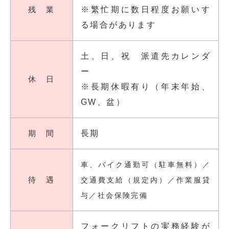
残 業
※繁忙期に数日程度お願いす
る場合があります
土、日、祝 派遣先カレンダ
ー
休 日
※長期休暇有り（年末年始、
GW、盆）
期 間
長期
車、バイク通勤可（駐車無料）／
待 遇
交通費支給（規定内）／作業服貸
与／社会保険完備
フォークリフトの実務経験が