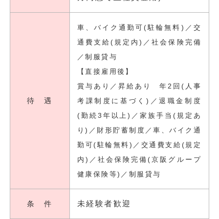
車、バイク通勤可(駐輪無料)／交
通費支給(規定内)／社会保険完備
／制服貸与
【直接雇用後】
賞与あり／昇給あり 年2回(人事
待 遇
考課制度に基づく)／退職金制度
(勤続3年以上)／家族手当(規定あ
り)／財形貯蓄制度／車、バイク通
勤可(駐輪無料)／交通費支給(規定
内)／社会保険完備(京阪グループ
健康保険等)／制服貸与
条 件
未経験者歓迎