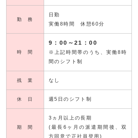
日勤
勤 務
実働8時間 休憩60分
9：00～21：00
時 間
※上記時間帯のうち、実働8時
間のシフト制
残 業
なし
休 日
週5日のシフト制
3ヵ月以上の長期
期 間
(最長6ヶ月の派遣期間後、双
方同意で正社員登用)