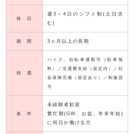
週3～4日のシフト制(土日含
休 日
む)
期 間
3ヵ月以上の長期
バイク、自転車通勤可（駐車無
料）／交通費支給（規定内）／社
待 遇
会保険完備（規定あり）／制服貸
与
未経験者歓迎
条 件
繁忙期(GW、お盆、年末年始)
に何日か働ける方