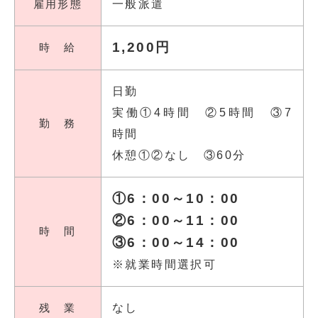
雇用形態
一般派遣
1,200円
時 給
日勤
実働①4時間 ②5時間 ③7
勤 務
時間
休憩①②なし ③60分
①6：00～10：00
②6：00～11：00
時 間
③6：00～14：00
※就業時間選択可
残 業
なし