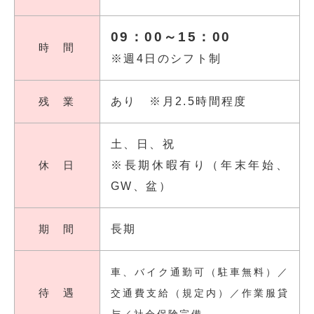
09：00～15：00
時 間
※週4日のシフト制
残 業
あり ※月2.5時間程度
土、日、祝
休 日
※長期休暇有り（年末年始、
GW、盆）
期 間
長期
車、バイク通勤可（駐車無料）／
待 遇
交通費支給（規定内）／作業服貸
与／社会保険完備