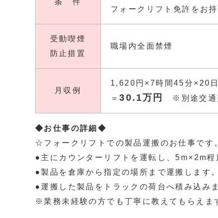
条 件
フォークリフト免許をお持
受動喫煙
職場内全面禁煙
防止措置
1,620円×7時間45分×2
月収例
30.1万円
＝
※別途交通
◆お仕事の詳細◆
☆フォークリフトでの製品運搬のお仕事です
●主にカウンターリフトを運転し、5m×2m
●製品を倉庫から指定の場所まで運搬します
●運搬した製品をトラックの荷台へ積み込み
※業務未経験の方でも丁寧に教えてもらえま