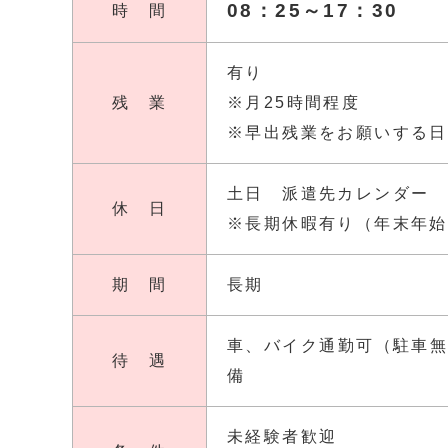
08：25～17：30
時 間
有り
残 業
※月25時間程度
※早出残業をお願いする日
土日 派遣先カレンダー
休 日
※長期休暇有り（年末年始
期 間
長期
車、バイク通勤可（駐車
待 遇
備
未経験者歓迎