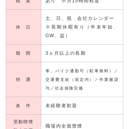
残 業
あり ※月15時間程度
土、日、祝 会社カレンダー
休 日
※長期休暇有り（年末年始、
GW、盆）
期 間
3ヵ月以上の長期
車、バイク通勤可（駐車無料）／
待 遇
交通費支給（規定内）／作業服貸
与／社会保険完備
条 件
未経験者歓迎
受動喫煙
職場内全面禁煙