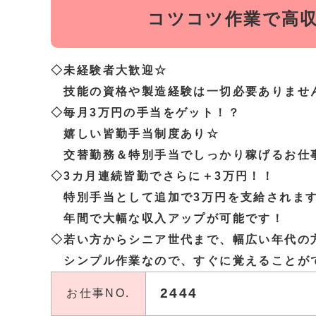
コツコツ作業で高
◇未経験者大歓迎☆
技能の資格や製造経験は一切必要ありませ
◇毎月3万円の手当をゲット！？
嬉しい皆勤手当制度あり☆
交替勤務＆特別手当でしっかり稼げるお仕
◇3カ月連続皆勤でさらに＋3万円！！
特別手当として追加で3万円を支給されま
年間で大幅な収入アップが可能です！
◇若い方からシニア世代まで、幅広い年代の
シンプル作業なので、すぐに覚えることが
2444
お仕事NO.