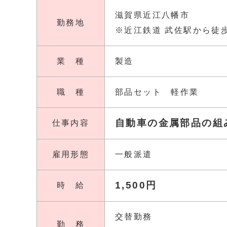
滋賀県近江八幡市
勤務地
※近江鉄道 武佐駅から徒歩
業 種
製造
職 種
部品セット 軽作業
自動車の金属部品の組
仕事内容
雇用形態
一般派遣
1,500円
時 給
交替勤務
勤 務