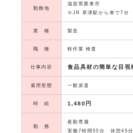
滋賀県栗東市
勤務地
※JR 草津駅から車で7分
業 種
製造
職 種
軽作業 検査
食品具材の簡単な目視
仕事内容
雇用形態
一般派遣
1,480円
時 給
夜勤専属
勤 務
実働7時間55分 休憩45