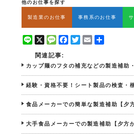
他のお仕事を探す
製造業のお仕事
事務系のお仕事
Line
X
Message
Facebook
Twitter
Email
共
有
関連記事:
カップ麺のフタの補充などの製造補助
経験・資格不要！シート製品の検査・
食品メーカーでの簡単な製造補助【夕
大手食品メーカーでの製造補助【夕方