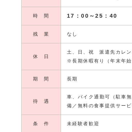
17：00～25：40
時 間
残 業
なし
土、日、祝 派遣先カレン
休 日
※長期休暇有り（年末年始
期 間
長期
車、バイク通勤可（駐車
待 遇
備／無料の食事提供サービ
条 件
未経験者歓迎