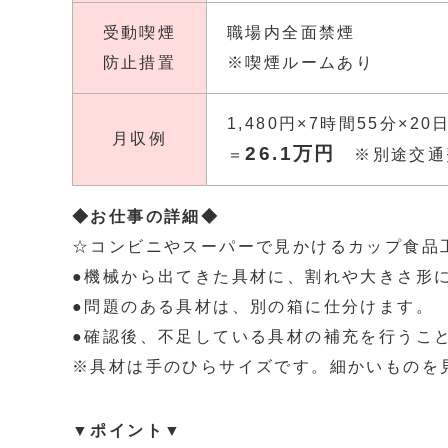
受動喫煙
職場内全面禁煙
防止措置
※喫煙ルームあり
1,480円×7時間55分×2
月収例
26.1万円
＝
※別途交通
◆お仕事の詳細◆
☆コンビニやスーパーで見かけるカップ食品
●機械から出てきた具材に、割れや大きさ形
●問題のある具材は、別の箱に仕分けます。
●確認後、不足している具材の補充を行うこ
※具材は手のひらサイズです。細かいものを
▼ポイント▼