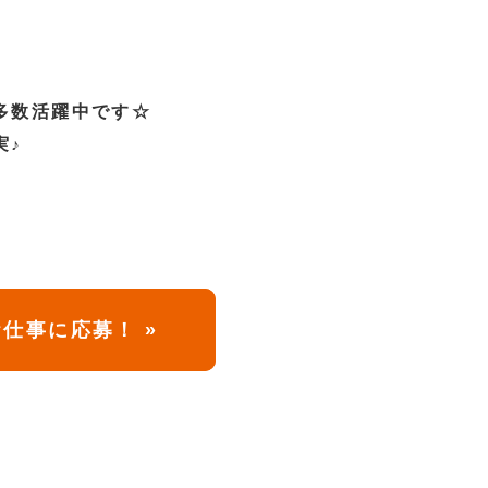
多数活躍中です☆
実♪
仕事に応募！ »