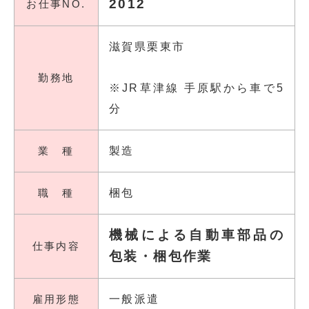
2012
お仕事NO.
滋賀県栗東市
勤務地
※JR草津線 手原駅から車で5
分
業 種
製造
職 種
梱包
機械による自動車部品の
仕事内容
包装・梱包作業
雇用形態
一般派遣