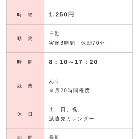
1,250円
時 給
日勤
勤 務
実働8時間 休憩70分
8：10～17：20
時 間
あり
残 業
※月20時間程度
土、日、祝、
休 日
派遣先カレンダー
期 間
長期