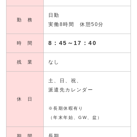
日勤
勤 務
実働8時間 休憩50分
8：45～17：40
時 間
残 業
なし
土、日、祝、
派遣先カレンダー
休 日
※長期休暇有り
（年末年始、GW、盆）
期 間
長期