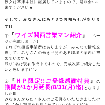
彼女は草津本社に配属していますので、是非会いに
来てください★
そして、みなさんにあと3つお知らせがありま
す!!!
『
ワイズ関西営業マン紹介
』
①
ペー
ジが完成しました!!!
それぞれ担当事業所はありますが、みんなで情報交
換して、みなさんの働き甲斐のある職場の案内に努
めています★
残り1名は現在作成中ですので、完成次第ご紹介した
いと思います(^^♪
『
ＨＰ限定!!ご登録感謝特典
』
②
の
期間が1か月延長(8/31(月)迄)
となりま
した!!!
みなさんからたくさんのご応募をいただきましたの
で、1か月期間を延長させていただきます(^^)/