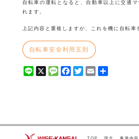
自転車の運転となると、自動車以上に交通マ
れます。
上記内容と重複しますが、これを機に自転車
自転車安全利用五則
Line
X
Message
Facebook
Twitter
Email
共
有
TOP
理念
事業内容