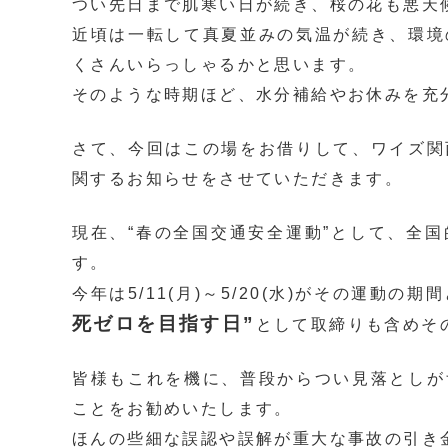
つい先日まで肌寒い日が続き、桜の花も悪天
近頃は一転して真夏並みの気温が続き、環境
くさんいらっしゃるかと思います。
そのような時期ほど、水分補給やお休みを充
さて、今回はこの場をお借りして、ワイズ関
関するお知らせをさせていただきます。
現在、“春の全国交通安全運動”として、全
す。
今年は5/11(月)～5/20(水)がその運動
死ゼロを目指す日”
として取締りも含めそ
皆様もこれを機に、普段からつい見落としが
ことをお勧めいたします。
ほんの些細な誤認や誤解が重大な事故の引き