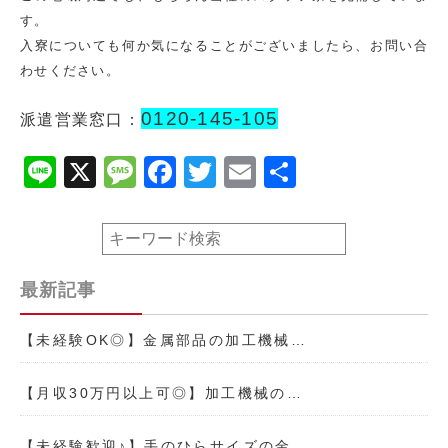
す。
入寮についても何か気になることがございましたら、お問い合
わせください。
0120-145-105
派遣営業窓口：
Line
X
Message
Facebook
Twitter
Email
共
有
最新記事
【未経験OK◎】金属部品の加工機械…
【月収30万円以上可◎】加工機械の…
【未経験歓迎♪】手のひらサイズの金…