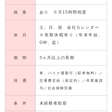
残 業
あり ※月15時間程度
土、日、祝 会社カレンダー
休 日
※長期休暇有り（年末年始、
GW、盆）
期 間
3ヵ月以上の長期
車、バイク通勤可（駐車無料）／
待 遇
交通費支給（規定内）／作業服貸
与／社会保険完備
条 件
未経験者歓迎