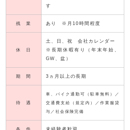
す
残 業
あり ※月10時間程度
土、日、祝 会社カレンダー
休 日
※長期休暇有り（年末年始、
GW、盆）
期 間
3ヵ月以上の長期
車、バイク通勤可（駐車無料）／
待 遇
交通費支給（規定内）／作業服貸
与／社会保険完備
条 件
未経験者歓迎