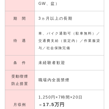
GW、盆）
期 間
3ヵ月以上の長期
車、バイク通勤可（駐車無料）／
待 遇
交通費支給（規定内）／作業服貸
与／社会保険完備
条 件
未経験者歓迎
受動喫煙
職場内全面禁煙
防止措置
1,250円×7時間×20日
17.5万円
月収例
＝