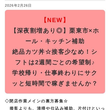
2026年2月26日
【NEW】
【深夜割増あり◎】栗東市×ホ
ール・キッチン補助
絶品カツ丼☆接客少なめ！シ
フトは2週間ごとの希望制♪
学校帰り・仕事終わりにサク
ッと短時間で稼ぎませんか？
◇閉店作業メインの裏方募集☆
接客よりも、清掃や仕込み補助、片付けといっ