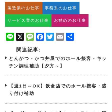
製造業のお仕事
事務系のお仕事
サービス業のお仕事
お勧めのお仕事
Line
X
Message
Facebook
Twitter
Email
共
有
関連記事:
とんかつ・かつ丼屋でのホール接客・キッ
チン調理補助【夕方～】
【週1日～OK】飲食店でのホール接客・盛
り付け補助