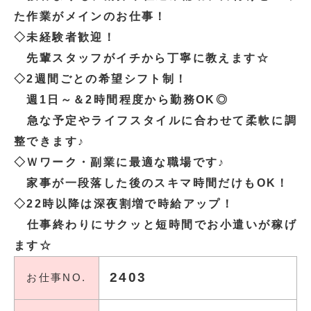
た作業がメインのお仕事！
◇未経験者歓迎！
先輩スタッフがイチから丁寧に教えます☆
◇2週間ごとの希望シフト制！
週1日～＆2時間程度から勤務OK◎
急な予定やライフスタイルに合わせて柔軟に調
整できます♪
◇Ｗワーク・副業に最適な職場です♪
家事が一段落した後のスキマ時間だけもOK！
◇22時以降は深夜割増で時給アップ！
仕事終わりにサクッと短時間でお小遣いが稼げ
ます☆
2403
お仕事NO.