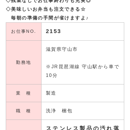
◇残業なしでお仕事終わりも充実◎
◇美味しいお弁当も注文できる☆
毎朝の準備の手間が省けますよ♪
2153
お仕事NO.
滋賀県守山市
勤務地
※JR琵琶湖線 守山駅から車で
10分
業 種
製造
職 種
洗浄 梱包
ステンレス製品の汚れ落