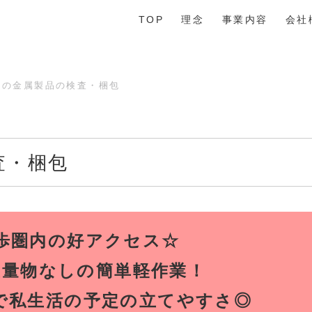
TOP
理念
事業内容
会社
しの金属製品の検査・梱包
査・梱包
歩圏内の好アクセス☆
重量物なしの簡単軽作業！
で私生活の予定の立てやすさ◎