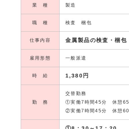
業 種
製造
職 種
検査 梱包
金属製品の検査・梱包
仕事内容
雇用形態
一般派遣
1,380円
時 給
交替勤務
勤 務
①実働7時間45分 休憩6
②実働7時間45分 休憩6
①8：30～17：20