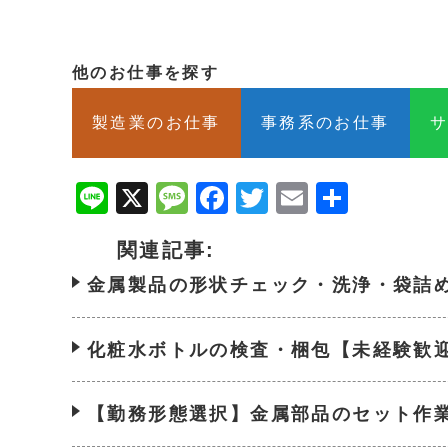
他のお仕事を探す
製造業のお仕事
事務系のお仕事
Line
X
Message
Facebook
Twitter
Email
共
有
関連記事:
金属製品の形状チェック・洗浄・袋詰
化粧水ボトルの検査・梱包【未経験歓
【勤務形態選択】金属部品のセット作