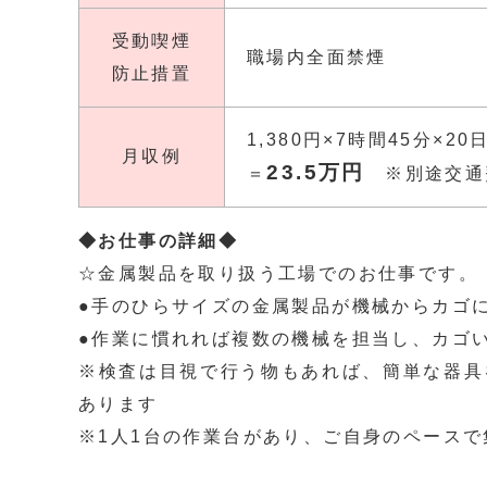
受動喫煙
職場内全面禁煙
防止措置
1,380円×7時間45分×2
月収例
23.5万円
＝
※別途交通
◆お仕事の詳細◆
☆金属製品を取り扱う工場でのお仕事です。
●手のひらサイズの金属製品が機械からカゴ
●作業に慣れれば複数の機械を担当し、カゴ
※検査は目視で行う物もあれば、簡単な器具
あります
※1人1台の作業台があり、ご自身のペース