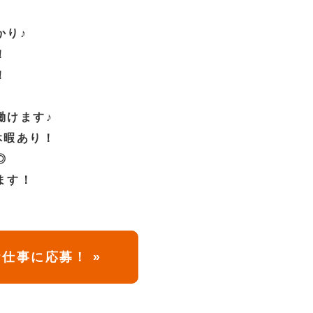
かり♪
！
！
◎
働けます♪
休暇あり！
◎
ます！
仕事に応募！ »