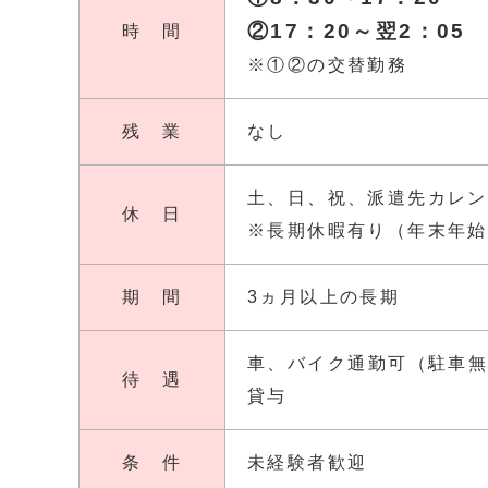
②17：20～翌2：05
時 間
※①②の交替勤務
残 業
なし
土、日、祝、
派遣先カレン
休 日
※長期休暇有り
（年末年始
期 間
3ヵ月以上の長期
車、バイク通勤可（駐車
待 遇
貸与
条 件
未経験者歓迎