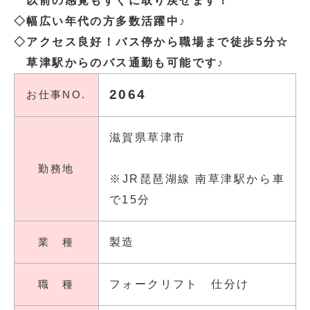
以前の感覚もすぐに取り戻せます！
◇幅広い年代の方多数活躍中♪
◇アクセス良好！バス停から職場まで徒歩5分☆
草津駅からのバス通勤も可能です♪
2064
お仕事NO.
滋賀県草津市
勤務地
※JR琵琶湖線 南草津駅から車
で15分
業 種
製造
職 種
フォークリフト 仕分け