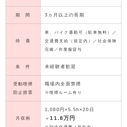
期 間
3ヵ月以上の長期
車、バイク通勤可（駐車無料）／
待 遇
交通費支給（規定内）／社会保険
完備／作業服貸与
条 件
未経験者歓迎
受動喫煙
職場内全面禁煙
防止措置
※喫煙ルーム有り
1,080円×5.5h×20日
11.8万円
月収例
＝
※別途交通費（規定内）