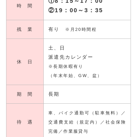
①8：15～17：00
時 間
②19：00～3：35
残 業
有り
※月20時間程
土、日
派遣先カレンダー
休 日
※長期休暇有り
（年末年始、GW、盆）
期 間
長期
車、バイク通勤可（駐車無料）／
待 遇
交通費支給（規定内）／社会保険
完備／作業服貸与