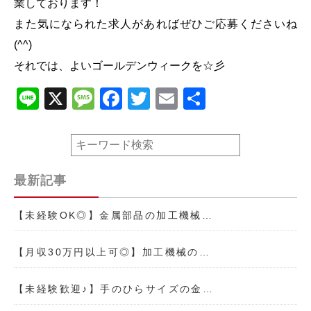
業しております！
また気になられた求人があればぜひご応募くださいね
(^^)
それでは、よいゴールデンウィークを☆彡
Line
X
Message
Facebook
Twitter
Email
共
有
最新記事
【未経験OK◎】金属部品の加工機械…
【月収30万円以上可◎】加工機械の…
【未経験歓迎♪】手のひらサイズの金…