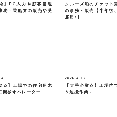
給】PC入力や顧客管理
クルーズ船のチケット
事務・乗船券の販売や受
の事務・販売【半年後
雇用♪】
14
2026.4.13
給☆】工場での住宅用木
【大手企業☆】工場内
工機械オペレーター
＆運搬作業♪