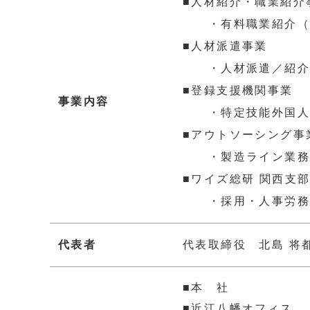
■人材紹介・職業紹介
・有料職業紹介（25-
■人材派遣事業
・人材派遣／紹介予定
■登録支援機関事業
事業内容
・特定技能外国人の紹
■アウトソーシング事
・製造ライン業務
■ワイズ総研 関西支
・採用・人事労務支
代表者
代表取締役 北島 将
■本 社
■近江八幡オフィス