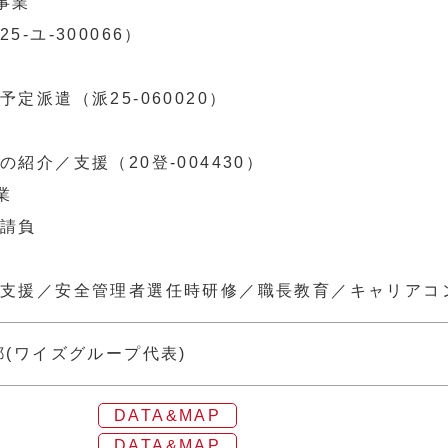
事業
ユ-300066）
派遣（派25-060020）
介／支援（20登-004430）
業
請負
部
援／安全管理者選任時研修／職長教育／キャリアコ
都(ワイズグループ代表)
DATA&MAP
DATA&MAP